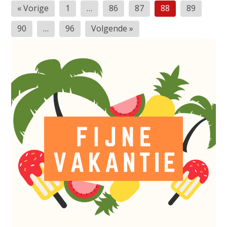
Berichten
« Vorige
1
…
86
87
88
89
paginering
90
…
96
Volgende »