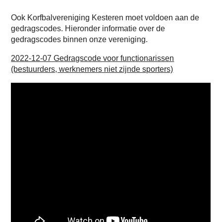
Ook Korfbalvereniging Kesteren moet voldoen aan de
gedragscodes. Hieronder informatie over de
gedragscodes binnen onze vereniging.
2022-12-07 Gedragscode voor functionarissen
(bestuurders, werknemers niet zijnde sporters)