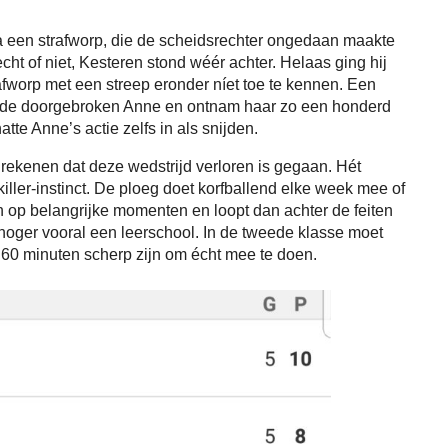
a een strafworp, die de scheidsrechter ongedaan maakte
ht of niet, Kesteren stond wéér achter. Helaas ging hij
afworp met een streep eronder níet toe te kennen. Een
 de doorgebroken Anne en ontnam haar zo een honderd
te Anne’s actie zelfs in als snijden.
ekenen dat deze wedstrijd verloren is gegaan. Hét
iller-instinct. De ploeg doet korfballend elke week mee of
en op belangrijke momenten en loopt dan achter de feiten
 hoger vooral een leerschool. In de tweede klasse moet
 60 minuten scherp zijn om écht mee te doen.