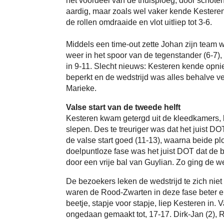
het voordeel van de thuisploeg, door schote
aardig, maar zoals wel vaker kende Kesteren
de rollen omdraaide en vlot uitliep tot 3-6.
Middels een time-out zette Johan zijn team 
weer in het spoor van de tegenstander (6-7),
in 9-11. Slecht nieuws: Kesteren kende opni
beperkt en de wedstrijd was alles behalve ve
Marieke.
Valse start van de tweede helft
Kesteren kwam getergd uit de kleedkamers, k
slepen. Des te treuriger was dat het juist 
de valse start goed (11-13), waarna beide pl
doelpuntloze fase was het juist DOT dat de 
door een vrije bal van Guylian. Zo ging de wed
De bezoekers leken de wedstrijd te zich niet
waren de Rood-Zwarten in deze fase beter e
beetje, stapje voor stapje, liep Kesteren in.
ongedaan gemaakt tot, 17-17. Dirk-Jan (2), 