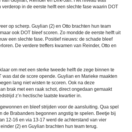
n van Guylian, Reinder en Dirk-Jan. Het niveau was
 verderop in de eerste helft een slechte fase waarin DOT
weer op scherp. Guylian (2) en Otto brachten hun team
 maar ook DOT bleef scoren. Zo mondde de eerste helft uit
euw een slechte fase. Positief nieuws: de schade bleef
rloren. De verdere treffers kwamen van Reinder, Otto en
laar om met een sterke tweede helft de zege binnen te
DOT was dat de score opende. Guylian en Marieke maakten
oegen lang niet wisten te scoren. Ook na deze
ban brak met een raak schot, direct ongedaan gemaakt
strijd z’n hectische laatste kwartier in.
 gewonnen en bleef strijden voor de aansluiting. Qua spel
n de Brabanders begonnen angstig te spelen. Beetje bij
 Van 12-16 en via 13-17 werd de achterstand van vier
Reinder (2) en Guylian brachten hun team terug.