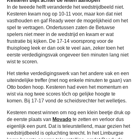
Kesteren blijft achter de feiten aanlopen
In de tweede helft veranderde het wedstrijdbeeld niet.
Kesteren kwam nog op 10-11 voor, maar kon dat niet
vasthouden en gaf Ready weer de mogelijkheid om het
spel te vertragen. Ondertussen zaten de Betuwse
spelers niet meer in de wedstrijd en kwam er wat
frustratie bij kijken. De 17-14 voorsprong voor de
thuisploeg leek er dan ook te veel aan, zeker toen het
eerste verdedigingsvak ongeveer tien minuten lang niet
wist te scoren.
Het sterke verdedigingswerk van het andere vak en een
uiteindelijke treffer (met nog enkele minuten te gaan) van
Otto boden hoop. Kesteren had even het momentum en
wist via nog twee scores tóch op gelijke hoogte te
komen. Bij 17-17 vond de scheidsrechter het welletjes.
Kesteren moest winnen om nog een klein beetje druk op
de eerste plaats van
Movado
te zetten en verloor dus
eigenlijk een punt. Dat is teleurstellend, maar gezien het
wedstrijdbeeld is opluchting terecht. In het Limburgse