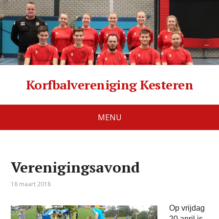
Korfbalvereniging Kesteren
MENU
Verenigingsavond
18 maart 2018
Op vrijdag
20 april is