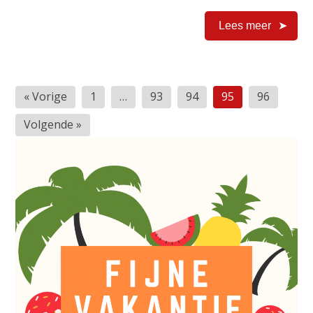
Lees meer
Berichten
« Vorige
1
…
93
94
95
96
paginering
Volgende »