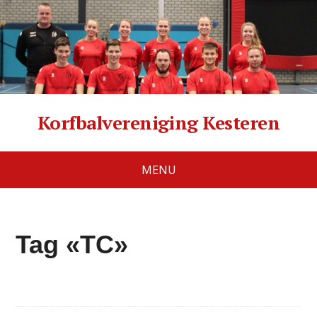
Korfbalvereniging Kesteren
MENU
Tag «TC»