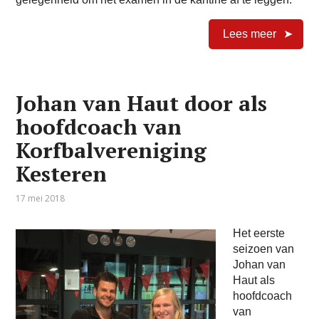
Lees meer
Johan van Haut door als
hoofdcoach van
Korfbalvereniging
Kesteren
17 mei 2018
Het eerste
seizoen van
Johan van
Haut als
hoofdcoach
van