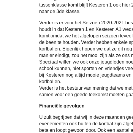
tussenklasse komt blijft Kesteren 1 ook hie
naar de 3de klasse.
Verder is er voor het Seizoen 2020-2021 be
houdt in dat Kesteren 1 en Kesteren A1 wedst
komt omdat we het afgelopen seizoen teveel
de been te houden. Verder hebben enkele sp
korfballen. Eigenlijk hopen we dat ze dit no
manier eindigt, zou het mooi zijn als ze ons
Speciaal willen we ook onze jeugdleden noem
school kunnen, niet sporten en vriendjes ve
bij Kesteren nog altijd mooie jeugdteams en 
korfballen.
Verder is het bestuur van mening dat we me
samen voor een goede toekomst moeten ga
Financiële gevolgen
U zult begrijpen dat wij in deze maanden ge
evenementen ook buiten de korfbal zijn afgel
betalen loopt gewoon door. Ook een aantal 