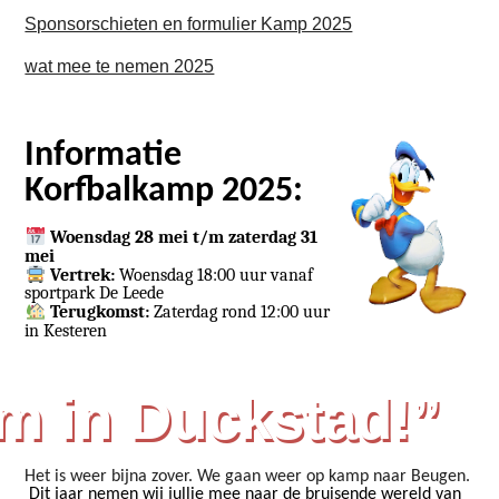
Sponsorschieten en formulier Kamp 2025
wat mee te nemen 2025
Informatie
Korfbalkamp 202
5
:
Woensdag​​
2
8
​​ mei t/m zaterdag​​
3
1
​​
mei
Vertrek:
Woensdag 18:00 uur vanaf
​​
​​
sportpark De Leede
Terugkomst:
Zaterdag rond 12:00 uur
​​
​​
in Kesteren
m in Duckstad!
”
​​
Het is weer bijna zover. We gaan weer op kamp naar Beugen.​​
Dit jaar nemen wij jullie mee naar de bruisende wereld van