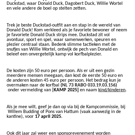
Duckstad, waar Donald Duck, Dagobert Duck, Willie Wortel
en​​
vele andere de boel op stelten zetten
.
Trek je beste Duckstad-outfit aan en stap in de wereld van
Donald Duck! Kom verkleed als je favoriete bewoner of
​​
neem
je favoriete
​​
Donald
​​
Duck strips mee. Duckstad zit vol
avontuur, sport en spel, waar samenwerken, speuren en
plezier centraal staan.
​​
Bedenk slimme tactieken met de
snufjes van
​​
Willie Wortel,
​​
ontwijk
​​
de
​​
pech
​​
van
​​
Donald en
beleef een onvergetelijk kamp vol korfbalplezier.
​​
De kosten zijn 50 euro per persoon. Als er uit een gezin
meerdere mensen meegaan, dan kost de eerste 50 euro en
de anderen kosten 45 euro per persoon.​​
Het bedrag kun je
overmaken
​​ naar de korfbal​​
(
NL 73 RABO 033.19.03.156
)
onder
vermelding
van [
KAMP 202
5
]
en naam​​
kind/kinderen
.​​
Als je mee wilt, geef je dan op via​​
bij de Kamp
commissie
,
​​
bij
Willem Budding
​​ of Pons van Hattum (vaak aanwezig in de
kantine)
, voor​​
17 april 2025
.
Ook dit jaar zal weer een sponsorevenement worden