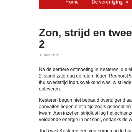
Home
De vereniging
Zon, strijd en twe
2
31 mei 2026
Na de eerdere ontmoeting in Kesteren, die e
2, stond zaterdag de return tegen Reehorst 
thuiswedstrijd indrukwekkend was, wist iede
opleveren.
Kesteren begon niet bepaald overtuigend a
aanvallen liepen niet altijd zoals gehoopt en
kwam. Aan inzet en strijdlust lag het echter z
voldoende energie in het spel, ondanks de
Toch wist Kesteren een voorsprong op te bou