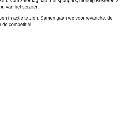
ken. Kom zaterdag naar het sportpark, moedig Kesteren 2
ng van het seizoen.
zoen in actie te zien. Samen gaan we voor revanche, de
n de competitie!