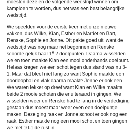
moesten deze en de volgende wedstrijd winnen om
kampioen te worden, dus het was een best belangrijke
wedstrijd.
We speelden voor de eerste keer met onze nieuwe
vakken, dus Wilke, Kian, Esther en Marriët en Bart,
Renske, Sophie en Jonne. Dit pakte goed uit, want de
wedstrijd was nog maar net begonnen en Renske
e
scoorde gelijk haar 1
2 doelpunten. Daarna wisselden
we en toen maakte Kian een mooi onderhands doelpunt.
Helaas kregen we een schot tegen dus stand was nu 3-
1. Maar dat bleef niet lang zo want Sophie maakte een
doorloopbal en vlak daarna maakte Jonne er ook een.
We waren lekker op dreef want Kian en Wilke maakte
beide 2 mooie schoten die er uiteraard in gingen. We
wisselden weer en Renske had te lang in de verdediging
gestaan dus moest maar weer even een doelpuntje
maken. Deze ging raak en Jonne schoot er ook nog een
raak. Esther maakte nog een mooi schot en toen gingen
we met 10-1 de rust in.