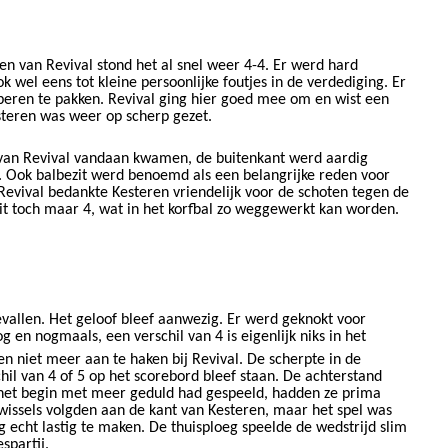
en van Revival stond het al snel weer 4-4. Er werd hard
​​
ok wel eens tot
kleine persoonlijke foutjes in de verdediging. Er
oberen te pakken. Revival ging hier goed mee om en wist een
​​
teren was weer op scherp gezet.
 van Revival vandaan kwamen, de buitenkant werd aardig
f. Ook balbezit werd benoemd als een belangrijke reden voor
​​
​​
 Revival bedankte
Kesteren
vriendelijk voor de schoten tegen de
dit toch maar 4, wat in het korfbal zo weggewerkt kan worden.
vallen
. Het geloof bleef aanwezig
. E
r werd geknokt voor
 en nogmaals, een verschil van 4 is eigenlijk niks in het
en niet meer aan te haken bij Revival. De scherpte in de
hil van 4 of 5 op het scorebord bleef staan. De achterstand
f het begin met meer geduld had gespeeld, hadden ze prima
 wissels volgden
​​ aan de kant van Kesteren,​​
maar
​​ het​​
spel
​​ was
g echt lastig te maken. De thuisploeg speelde de wedstrijd slim
partij.​​