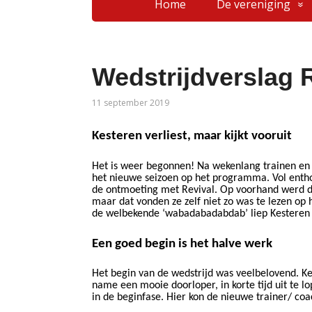
Home
De vereniging
Wedstrijdverslag R
11 september 2019
Kesteren verliest, maar kijkt vooruit
​​
​​
Het is weer begonnen! Na wekenlang
trainen
en
het nieuwe seizoen op het programma. Vol enth
de ontmoeting met Revival. Op voorhand werd de
maar dat vonden ze zelf niet zo was te lezen op 
de welbekende ‘wabadabadabdab’ liep Kesteren he
Een goed begin is het halve werk
Het begin van de wedstrijd was veelbelovend. K
​​
name een mooie doorloper,
in korte tijd uit te 
in de beginfase. Hier kon de nieuwe trainer/ coa