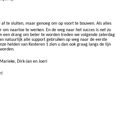
 af te sluiten, maar genoeg om op​​
voort te
​​ bouwen. Als alles
eer om naartoe te werken. En de weg naar het succes​​
is net zo
n een​​
drang om beter te worden treden we volgende zaterdag
an natuurlijk alle support gebruiken op weg naar de eerste
nze helden van Kesteren 1 zien u dan ook graag langs de lijn
 worden.
 Marieke, Dirk-Jan en Joeri
n!