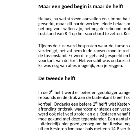
Maar een goed begin is maar de helft
Helaas, na wat stroeve aanvallen en slimme ball
​​
gewerkt, maar dit harde werken leidde helaas
o
net nog voor willen zijn, net nog de rebound pr
​​
​​
ruststand
van 8-4 op het scorebord te zetten.
Kes
Tijdens de rust werd besproken waar de kansen
verdedigd, het zat hem in de kansen rond te kor
de tussenstand. Er werd te gehaast gespeeld en
voorkant van de korf. Het verschil was ondanks 
Er was nog van alles mogelijk, zou je zeggen.
De tweede helft
e
I
n de 2
​​ helft​​
werd er​​
beter en geduldiger aange
rebounds en de druk aan de buitenkant bleef hoog
e
korfbal.
​​ Ondanks een betere 2
​​ helft​​
wist Kester
afronding ontbrak, waardoor er steeds een versc
werd ook niet veel groter en als Kesteren vana
mee gekund met deze tegenstander
. Een aantal
uiteindelijk niet
​​ goed
​​ genoeg om het Revival no
uit en Kesteren kon naar huis met een 14-8 verlies