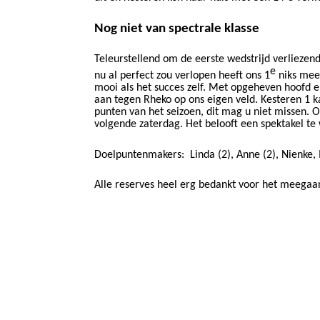
Nog niet van spectrale klasse
Teleurstellend om de eerste wedstrijd verliezend
e
nu al perfect zou​​
ver
lopen heeft ons 1
​​ niks m
mooi als
​​ het succes zelf. Met opgeheven hoofd​​
e
aan tegen Rheko op ons eigen veld.​​
Kesteren 1 k
punten van het seizoen, dit mag u niet missen. O
volgende zaterdag. Het belooft een spektakel te
​​
Doelpuntenmakers:
Linda (2), Anne (2), Nienke,
Alle reserves heel erg bedankt voor het meegaa