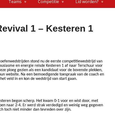
Teams
Competitie
Lid worden?
evival 1 – Kesteren 1
 oefenwedstrijden stond nu de eerste competitiewedstrijd van
​​
​​
ousiasme en energie reisde
Kesteren 1
af naar Terschuur voor
ze ploeg gezien als een kandidaat voor de bovenste plekken,
​​
hun website.
Na een bemoedigende toespraak van de coach en
t veld in en kon de wedstrijd van start gaan.
esteren begon scherp. Het kwam 0-1 voor en wist door, met
​​
lopen naar
2-4. Er werd strak verdedigd en weinig weg gegeven
ch toch niet minder dan tevreden over zijn.