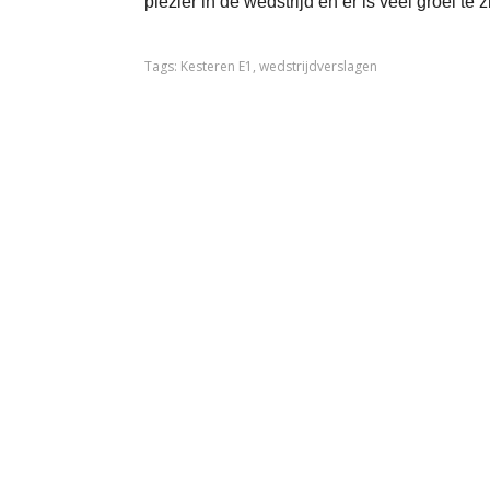
plezier in de wedstrijd en er is veel groei te
Tags:
Kesteren E1
,
wedstrijdverslagen