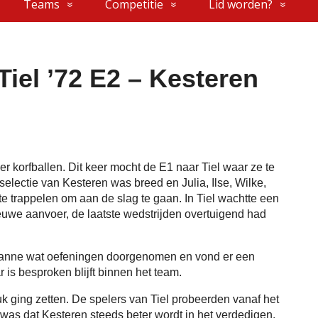
Teams
Competitie
Lid worden?
Tiel ’72 E2 – Kesteren
r korfballen. Dit keer mocht de E1 naar Tiel waar ze te
 selectie van Kesteren was breed en Julia, Ilse, Wilke,
te trappelen om aan de slag te gaan. In Tiel wachtte een
euwe aanvoer, de laatste wedstrijden overtuigend had
zanne wat oefeningen doorgenomen en vond er een
 is besproken blijft binnen het team.
ruk ging zetten. De spelers van Tiel probeerden vanaf het
 was dat Kesteren steeds beter wordt in het verdedigen.