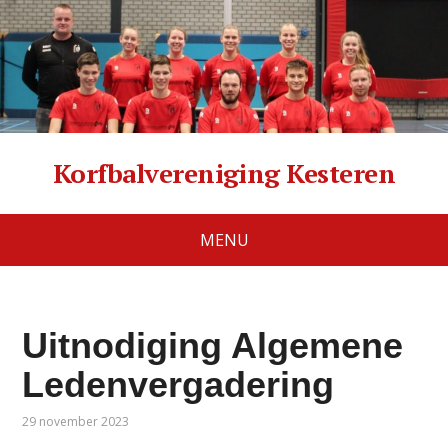
Korfbalvereniging Kesteren
MENU
Uitnodiging Algemene
Ledenvergadering
29 november 2023