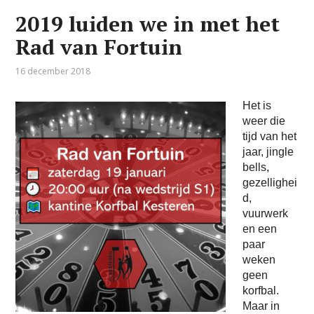
2019 luiden we in met het
Rad van Fortuin
16 december 2018
Het is
weer die
tijd van het
jaar, jingle
bells,
gezellighei
d,
vuurwerk
en een
paar
weken
geen
korfbal.
Maar in