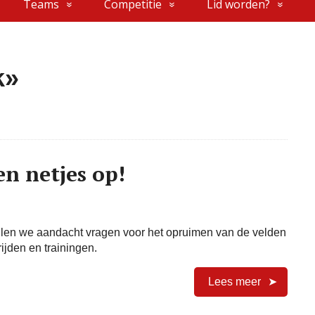
Teams
Competitie
Lid worden?
k»
n netjes op!
llen we aandacht vragen voor het opruimen van de velden
ijden en trainingen.
Lees meer