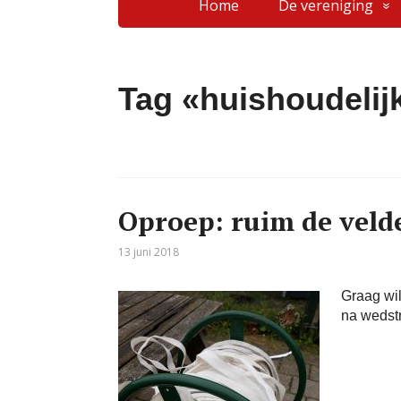
Home
De vereniging
Tag «huishoudelij
Oproep: ruim de velde
13 juni 2018
Graag wi
na wedstr