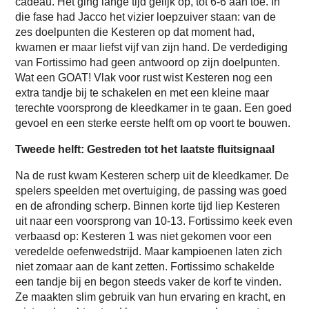
cadeau. Het ging lange tijd gelijk op, tot 6-6 aan toe. In
die fase had Jacco het vizier loepzuiver staan: van de
zes doelpunten die Kesteren op dat moment had,
kwamen er maar liefst vijf van zijn hand. De verdediging
van Fortissimo had geen antwoord op zijn doelpunten.
Wat een GOAT! Vlak voor rust wist Kesteren nog een
extra tandje bij te schakelen en met een kleine maar
terechte voorsprong de kleedkamer in te gaan. Een goed
gevoel en een sterke eerste helft om op voort te bouwen.
Tweede helft: Gestreden tot het laatste fluitsignaal
Na de rust kwam Kesteren scherp uit de kleedkamer. De
spelers speelden met overtuiging, de passing was goed
en de afronding scherp. Binnen korte tijd liep Kesteren
uit naar een voorsprong van 10-13. Fortissimo keek even
verbaasd op: Kesteren 1 was niet gekomen voor een
veredelde oefenwedstrijd. Maar kampioenen laten zich
niet zomaar aan de kant zetten. Fortissimo schakelde
een tandje bij en begon steeds vaker de korf te vinden.
Ze maakten slim gebruik van hun ervaring en kracht, en