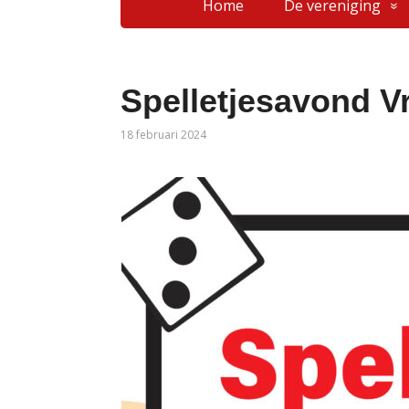
Home
De vereniging
Spelletjesavond Vr
18 februari 2024