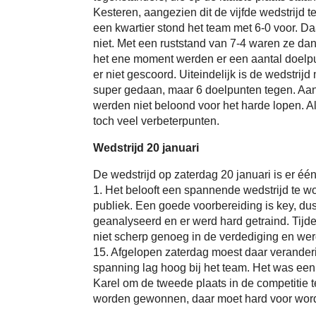
Kesteren, aangezien dit de vijfde wedstrijd
een kwartier stond het team met 6-0 voor. D
niet. Met een ruststand van 7-4 waren ze dan
het ene moment werden er een aantal doelp
er niet gescoord. Uiteindelijk is de wedstri
super gedaan, maar 6 doelpunten tegen. Aan
werden niet beloond voor het harde lopen. A
toch veel verbeterpunten.
Wedstrijd 20 januari
De wedstrijd op zaterdag 20 januari is er éé
1. Het belooft een spannende wedstrijd te wo
publiek. Een goede voorbereiding is key, dus
geanalyseerd en er werd hard getraind. Tijd
niet scherp genoeg in de verdediging en wer
15. Afgelopen zaterdag moest daar veranderi
spanning lag hoog bij het team. Het was een
Karel om de tweede plaats in de competitie 
worden gewonnen, daar moet hard voor wor