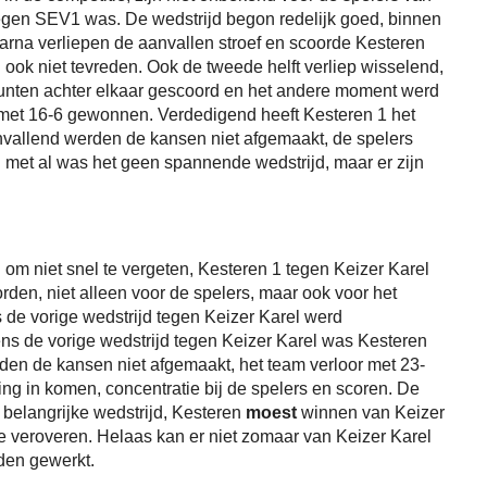
 tegen SEV1 was. De wedstrijd begon redelijk goed, binnen
aarna verliepen de aanvallen stroef en scoorde Kesteren
 ook niet tevreden. Ook de tweede helft verliep wisselend,
unten achter elkaar gescoord en het andere moment werd
jd met 16-6 gewonnen. Verdedigend heeft Kesteren 1 het
vallend werden de kansen niet afgemaakt, de spelers
l met al was het geen spannende wedstrijd, maar er zijn
n om niet snel te vergeten, Kesteren 1 tegen Keizer Karel
rden, niet alleen voor de spelers, maar ook voor het
 de vorige wedstrijd tegen Keizer Karel werd
ens de vorige wedstrijd tegen Keizer Karel was Kesteren
den de kansen niet afgemaakt, het team verloor met 23-
ng in komen, concentratie bij de spelers en scoren. De
 belangrijke wedstrijd, Kesteren
moest
winnen van Keizer
te veroveren. Helaas kan er niet zomaar van Keizer Karel
den gewerkt.