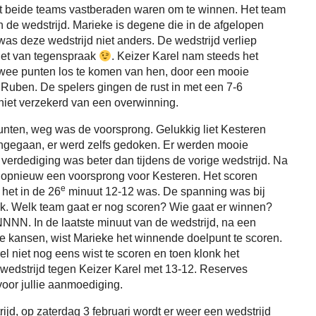
 dat beide teams vastberaden waren om te winnen. Het team
n de wedstrijd. Marieke is degene die in de afgelopen
was deze wedstrijd niet anders. De wedstrijd verliep
niet van tegenspraak
. Keizer Karel nam steeds het
 twee punten los te komen van hen, door een mooie
Ruben. De spelers gingen de rust in met een 7-6
niet verzekerd van een overwinning.
nten, weg was de voorsprong. Gelukkig liet Kesteren
aangegaan, er werd zelfs gedoken. Er werden mooie
verdediging was beter dan tijdens de vorige wedstrijd. Na
r opnieuw een voorsprong voor Kesteren. Het scoren
e
 het in de 26
minuut 12-12 was. De spanning was bij
iek. Welk team gaat er nog scoren? Wie gaat er winnen?
N. In de laatste minuut van de wedstrijd, na een
te kansen, wist Marieke het winnende doelpunt te scoren.
l niet nog eens wist te scoren en toen klonk het
 wedstrijd tegen Keizer Karel met 13-12. Reserves
voor jullie aanmoediging.
jd, op zaterdag 3 februari wordt er weer een wedstrijd