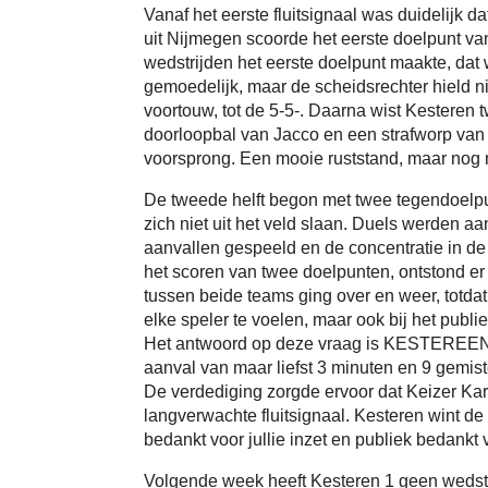
Vanaf het eerste fluitsignaal was duidelijk
uit Nijmegen scoorde het eerste doelpunt va
wedstrijden het eerste doelpunt maakte, dat 
gemoedelijk, maar de scheidsrechter hield 
voortouw, tot de 5-5-. Daarna wist Kesteren
doorloopbal van Jacco en een strafworp van 
voorsprong. Een mooie ruststand, maar nog 
De tweede helft begon met twee tegendoelpu
zich niet uit het veld slaan. Duels werden 
aanvallen gespeeld en de concentratie in de 
het scoren van twee doelpunten, ontstond e
tussen beide teams ging over en weer, totdat
elke speler te voelen, maar ook bij het publ
Het antwoord op deze vraag is KESTEREENNN
aanval van maar liefst 3 minuten en 9 gemis
De verdediging zorgde ervoor dat Keizer Kare
langverwachte fluitsignaal. Kesteren wint de
bedankt voor jullie inzet en publiek bedankt 
Volgende week heeft Kesteren 1 geen wedstri