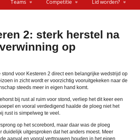
Teams
Competitie
Lid worden?
ren 2: sterk herstel na
overwinning op
stond voor Kesteren 2 direct een belangrijke wedstrijd op
zoen in zicht wordt er voorzichtig vooruitgekeken naar de
nschap steeds meer in eigen hand komt.
orst bij rust al ruim voor stond, verliep het dit keer een
d soepel en vooral verdedigend haalde de ploeg niet het
j rust is simpelweg te veel.
oorsprong op het scorebord, maar daar was de ploeg
r duidelijk uitgesproken dat het anders moest. Meer
n de aanval en vooral vertrouwen houden in het eigen