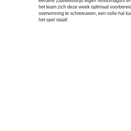
eerdere zaalwedstrijd tegen Noviomagum en 
het team zich deze week optimaal voorberei
overwinning te schreeuwen, een volle hal kan
het spel staat!