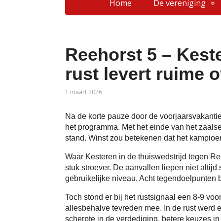
Home
De vereniging
Reehorst 5 – Keste
rust levert ruime 
1 maart 2026
Na de korte pauze door de voorjaarsvakantie 
het programma. Met het einde van het zaalsei
stand. Winst zou betekenen dat het kampioe
Waar Kesteren in de thuiswedstrijd tegen Reeh
stuk stroever. De aanvallen liepen niet altij
gebruikelijke niveau. Acht tegendoelpunten bi
Toch stond er bij het rustsignaal een 8-9 v
allesbehalve tevreden mee. In de rust werd e
scherpte in de verdediging, betere keuzes i