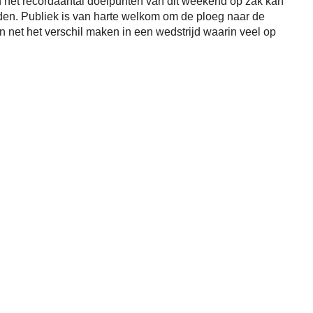
het recordaantal doelpunten van dit weekend op zak kan
den. Publiek is van harte welkom om de ploeg naar de
 net het verschil maken in een wedstrijd waarin veel op