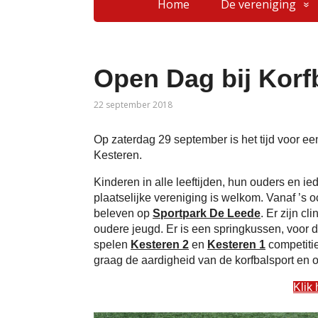
Home
De vereniging
Open Dag bij Korf
22 september 2018
Op zaterdag 29 september is het tijd voor ee
Kesteren.
Kinderen in alle leeftijden, hun ouders en i
plaatselijke vereniging is welkom. Vanaf ’s o
beleven op
Sportpark De Leede
. Er zijn cl
oudere jeugd. Er is een springkussen, voor d
spelen
Kesteren 2
en
Kesteren 1
competiti
graag de aardigheid van de korfbalsport en o
Klik 