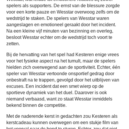
spelers als supporters. De ernst van de blessure zorgde
voor een korte pauze en Wesstar overwoog zelfs om de
wedstrijd te staken. De spelers van Wesstar waren
aangeslagen en emotioneel geraakt door het incident.
Na een kleine vijf minuten van bezinning en overleg,
besloot Wesstar echter om de wedstrijd toch voort te
zetten.
Bij de hervatting van het spel had Kesteren enige vrees
voor het fysieke aspect na het tumult, maar de spelers
hielden zich overwegend aan de sportiviteit. Echter, één
speler van Wesstar vertoonde onsportief gedrag door
onbestraft na te trappen, gevolgd door het uitblijven van
excuses. Een incident dat een smet wierp op de
sportieve dynamiek van het duel. Daarover is ook
niemand verbaasd, want zo staat Wesstar inmiddels
bekend binnen de competitie.
Met de naderende kerst in gedachten zou Kesteren als
kerstcadeau kunnen overwegen om een stukje film van
het voorval naar de bond te sturen. Echter, zou dat niet