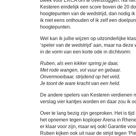
bleek voor EKCA om te overbruggen. Na het l
Kesteren eindelijk een score boven de 20 do
hoogtepunten van de wedstrijd, dan nodig ik j
ik niet eens onthouden of ik zelf een doelpun
hoogtepunten.
Wel kan ik jullie wijzen op uitzonderlijke kl
‘speler van de wedstrijd’ aan, maar na deze
in de vorm van een korte ode in dichtvorm:
Ruben, als een kikker spring je daar,
Met rode wangen, vol vuur en gebaar.
Onvermoeibaar, strijdend op het veld,
Je toont de ware kracht van een held.
De andere spelers van Kesteren verdienen na
verslag vier kantjes worden en daar zou ik oo
Over te lang bezig zijn gesproken. Het is tijd
het opnemen tegen koploper Arena in Rhenen
er klaar voor zijn, maar wij ook! Garantie voor
Ruben kijken ook uit naar de strijd tegen ‘Pi