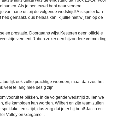
aatste fluitsignaal was de eindstand dan ook 21-14. Voor
elpunten. Als je benieuwd bent naar verdere
e van harte uit bij de volgende wedstrijd! Als speler kan
t heb gemaakt, dus helaas kan ik jullie niet wijzen op de
asse en prestatie. Doorgaans wijst Kesteren geen officiële
 wedstrijd verdient Ruben zeker een bijzondere vermelding
tuurlijk ook zulke prachtige woorden, maar dan zou het
k veel te lang mee bezig zijn.
 om vooruit te blikken, in de volgende wedstrijd zullen we
, die kampioen kan worden. Wilbert en zijn team zullen
 spektakel en strijd, dus zorg dat je er bij bent! Jacco en
eter Valley en Gargamel’.