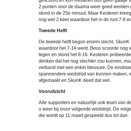
gescoord en kon Kesteren dus geen gaatje sl
2 punten voor de daarna weer goed werden g
stond in de 25e minuut. Maar Kesteren kree
nog wel 2 keer waardoor het in de rust 7-9 
Tweede Helft
De tweede helft begon enorm slecht, SkunK l
waardoor het 7-14 werd. Beus scoorde nog w
tegen en stond het 8-16. Kesteren probeerde n
denken dat het nog slechter zou kunnen, maa
verband met een enkel blessure. De eindsta
spannendere wedstrijd van kunnen maken, w
afgemaakt en SkunK deed dat wel.
Vooruitzicht
Alle supporters en natuurlijk ook team van 
u weer bij onze volgende wedstrijd. De volg
die wordt op 11 maart gespeeld dus tot dan.