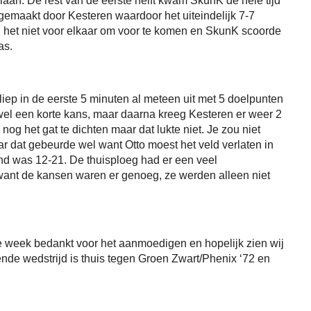
aan. De rest van de eerste helft kwam SkunK de hele tijd
emaakt door Kesteren waardoor het uiteindelijk 7-7
g het niet voor elkaar om voor te komen en SkunK scoorde
was.
iep in de eerste 5 minuten al meteen uit met 5 doelpunten
el een korte kans, maar daarna kreeg Kesteren er weer 2
og het gat te dichten maar dat lukte niet. Je zou niet
r dat gebeurde wel want Otto moest het veld verlaten in
nd was 12-21. De thuisploeg had er een veel
ant de kansen waren er genoeg, ze werden alleen niet
de week bedankt voor het aanmoedigen en hopelijk zien wij
ende wedstrijd is thuis tegen Groen Zwart/Phenix ‘72 en