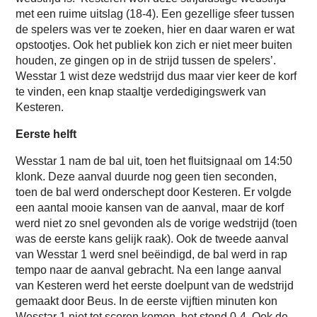
met een ruime uitslag (18-4). Een gezellige sfeer tussen
de spelers was ver te zoeken, hier en daar waren er wat
opstootjes. Ook het publiek kon zich er niet meer buiten
houden, ze gingen op in de strijd tussen de spelers’.
Wesstar 1 wist deze wedstrijd dus maar vier keer de korf
te vinden, een knap staaltje verdedigingswerk van
Kesteren.
Eerste helft
Wesstar 1 nam de bal uit, toen het fluitsignaal om 14:50
klonk. Deze aanval duurde nog geen tien seconden,
toen de bal werd onderschept door Kesteren. Er volgde
een aantal mooie kansen van de aanval, maar de korf
werd niet zo snel gevonden als de vorige wedstrijd (toen
was de eerste kans gelijk raak). Ook de tweede aanval
van Wesstar 1 werd snel beëindigd, de bal werd in rap
tempo naar de aanval gebracht. Na een lange aanval
van Kesteren werd het eerste doelpunt van de wedstrijd
gemaakt door Beus. In de eerste vijftien minuten kon
Wesstar 1 niet tot scoren komen, het stond 0-4. Ook de