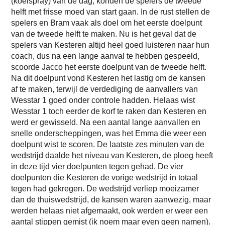
(koelspray) van de dag, konden de spelers de tweede
helft met frisse moed van start gaan. In de rust stellen de
spelers en Bram vaak als doel om het eerste doelpunt
van de tweede helft te maken. Nu is het geval dat de
spelers van Kesteren altijd heel goed luisteren naar hun
coach, dus na een lange aanval te hebben gespeeld,
scoorde Jacco het eerste doelpunt van de tweede helft.
Na dit doelpunt vond Kesteren het lastig om de kansen
af te maken, terwijl de verdediging de aanvallers van
Wesstar 1 goed onder controle hadden. Helaas wist
Wesstar 1 toch eerder de korf te raken dan Kesteren en
werd er gewisseld. Na een aantal lange aanvallen en
snelle onderscheppingen, was het Emma die weer een
doelpunt wist te scoren. De laatste zes minuten van de
wedstrijd daalde het niveau van Kesteren, de ploeg heeft
in deze tijd vier doelpunten tegen gehad. De vier
doelpunten die Kesteren de vorige wedstrijd in totaal
tegen had gekregen. De wedstrijd verliep moeizamer
dan de thuiswedstrijd, de kansen waren aanwezig, maar
werden helaas niet afgemaakt, ook werden er weer een
aantal stippen gemist (ik noem maar even geen namen).