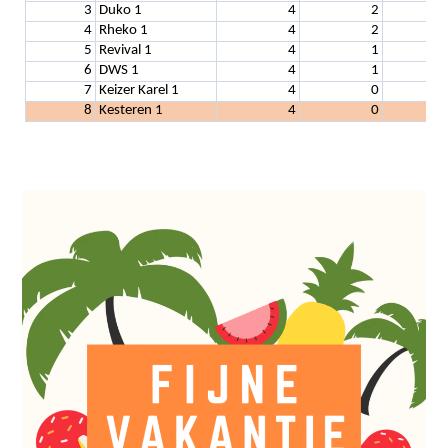
3
Duko 1
4
2
4
Rheko 1
4
2
5
Revival 1
4
1
6
DWS 1
4
1
7
Keizer Karel 1
4
0
8
Kesteren 1
4
0