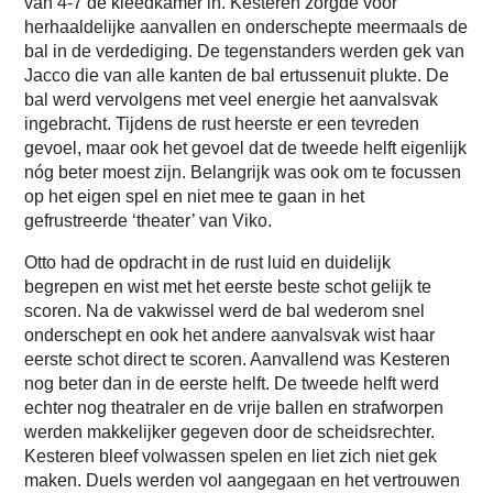
van 4-7 de kleedkamer in. Kesteren zorgde voor
herhaaldelijke aanvallen en onderschepte meermaals de
bal in de verdediging. De tegenstanders werden gek van
Jacco die van alle kanten de bal ertussenuit plukte. De
bal werd vervolgens met veel energie het aanvalsvak
ingebracht. Tijdens de rust heerste er een tevreden
gevoel, maar ook het gevoel dat de tweede helft eigenlijk
nóg beter moest zijn. Belangrijk was ook om te focussen
op het eigen spel en niet mee te gaan in het
gefrustreerde ‘theater’ van Viko.
Otto had de opdracht in de rust luid en duidelijk
begrepen en wist met het eerste beste schot gelijk te
scoren. Na de vakwissel werd de bal wederom snel
onderschept en ook het andere aanvalsvak wist haar
eerste schot direct te scoren. Aanvallend was Kesteren
nog beter dan in de eerste helft. De tweede helft werd
echter nog theatraler en de vrije ballen en strafworpen
werden makkelijker gegeven door de scheidsrechter.
Kesteren bleef volwassen spelen en liet zich niet gek
maken. Duels werden vol aangegaan en het vertrouwen