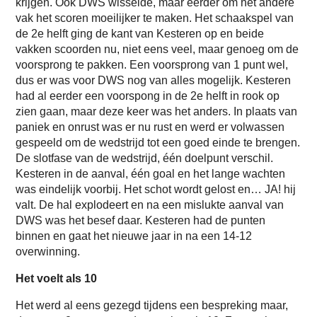
krijgen. Ook DWS wisselde, maar eerder om het andere
vak het scoren moeilijker te maken. Het schaakspel van
de 2e helft ging de kant van Kesteren op en beide
vakken scoorden nu, niet eens veel, maar genoeg om de
voorsprong te pakken. Een voorsprong van 1 punt wel,
dus er was voor DWS nog van alles mogelijk. Kesteren
had al eerder een voorspong in de 2e helft in rook op
zien gaan, maar deze keer was het anders. In plaats van
paniek en onrust was er nu rust en werd er volwassen
gespeeld om de wedstrijd tot een goed einde te brengen.
De slotfase van de wedstrijd, één doelpunt verschil.
Kesteren in de aanval, één goal en het lange wachten
was eindelijk voorbij. Het schot wordt gelost en… JA! hij
valt. De hal explodeert en na een mislukte aanval van
DWS was het besef daar. Kesteren had de punten
binnen en gaat het nieuwe jaar in na een 14-12
overwinning.
Het voelt als 10
Het werd al eens gezegd tijdens een bespreking maar,