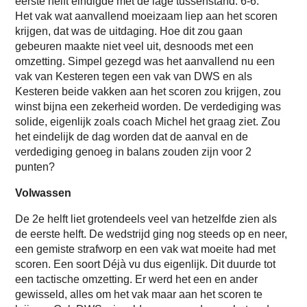
eerste helft eindigde met de lage tussenstand: 6-6.
Het vak wat aanvallend moeizaam liep aan het scoren
krijgen, dat was de uitdaging. Hoe dit zou gaan
gebeuren maakte niet veel uit, desnoods met een
omzetting. Simpel gezegd was het aanvallend nu een
vak van Kesteren tegen een vak van DWS en als
Kesteren beide vakken aan het scoren zou krijgen, zou
winst bijna een zekerheid worden. De verdediging was
solide, eigenlijk zoals coach Michel het graag ziet. Zou
het eindelijk de dag worden dat de aanval en de
verdediging genoeg in balans zouden zijn voor 2
punten?
Volwassen
De 2e helft liet grotendeels veel van hetzelfde zien als
de eerste helft. De wedstrijd ging nog steeds op en neer,
een gemiste strafworp en een vak wat moeite had met
scoren. Een soort Déjà vu dus eigenlijk. Dit duurde tot
een tactische omzetting. Er werd het een en ander
gewisseld, alles om het vak maar aan het scoren te