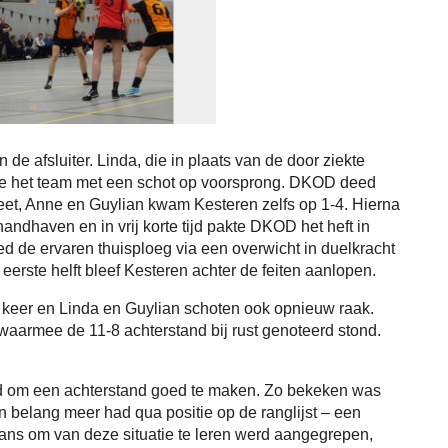
 afsluiter. Linda, die in plaats van de door ziekte
ette het team met een schot op voorsprong. DKOD deed
reet, Anne en Guylian kwam Kesteren zelfs op 1-4. Hierna
ndhaven en in vrij korte tijd pakte DKOD het heft in
eed de ervaren thuisploeg via een overwicht in duelkracht
erste helft bleef Kesteren achter de feiten aanlopen.
e keer en Linda en Guylian schoten ook opnieuw raak.
aarmee de 11-8 achterstand bij rust genoteerd stond.
nd om een achterstand goed te maken. Zo bekeken was
n belang meer had qua positie op de ranglijst – een
ans om van deze situatie te leren werd aangegrepen,