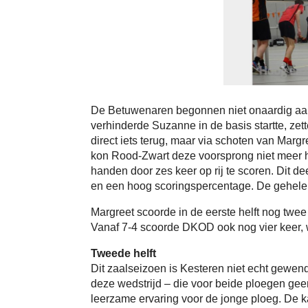
De Betuwenaren begonnen niet onaardig aan de
verhinderde Suzanne in de basis startte, z
direct iets terug, maar via schoten van Marg
kon Rood-Zwart deze voorsprong niet meer ha
handen door zes keer op rij te scoren. Dit d
en een hoog scoringspercentage. De gehele e
Margreet scoorde in de eerste helft nog twe
Vanaf 7-4 scoorde DKOD ook nog vier keer, w
Tweede helft
Dit zaalseizoen is Kesteren niet echt gewe
deze wedstrijd – die voor beide ploegen gee
leerzame ervaring voor de jonge ploeg. De k