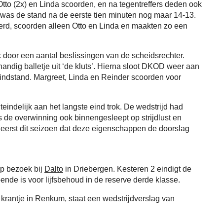
tto (2x) en Linda scoorden, en na tegentreffers deden ook
o was de stand na de eerste tien minuten nog maar 14-13.
erd, scoorden alleen Otto en Linda en maakten zo een
k door een aantal beslissingen van de scheidsrechter.
handig balletje uit ‘de kluts’. Hierna sloot DKOD weer aan
 eindstand. Margreet, Linda en Reinder scoorden voor
teindelijk aan het langste eind trok. De wedstrijd had
s de overwinning ook binnengesleept op strijdlust en
t eerst dit seizoen dat deze eigenschappen de doorslag
op bezoek bij
Dalto
in Driebergen. Kesteren 2 eindigt de
ende is voor lijfsbehoud in de reserve derde klasse.
ke krantje in Renkum, staat een
wedstrijdverslag van