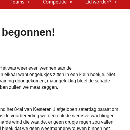
Teams
Competitie
Lid worden?
s begonnen!
p! Het was weer even wennen aan de
lkaar want ongelukjes zitten in een klein hoekje. Niet
training door gekomen, maar gelukkig bleef de schade
bben zullen we maar zeggen.
tond het 8-tal van Kesteren 1 afgelopen zaterdag paraat om
dens de voorbereiding werden ook de weersverwachtingen
arde wind die waaide, er geen drupje regen zou vallen.
ijd bleek dat we geen weermannen/vrouwen binnen het