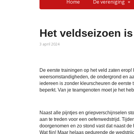
Home
De vereniging
Het veldseizoen i
3 april 2024
De eerste trainingen op het veld zaten ero
weersomstandigheden, de ondergrond en aan e
iedereen is zonder kleurscheuren de eerste 
beperkt. Van je teamgenoten moet je het he
Naast alle pijntjes en griepverschijnselen s
aan te treden voor een oefenwedstrijd. Tij
doorgenomen en zo stond vast dat naast de h
Wat fijn! Maar helaas gedurende de wedstr