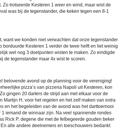
. Zo trotseerde Kesteren 1 weer en wind, maar wist de
geval was bij de tegenstander, die keken tegen een 8-1
t, want we konden niet verwachten dat onze tegenstander
o borduurde Kesteren 1 verder de twee helft en liet weinig
delijk wel nog 3 doelpunten wisten te maken. Zo eindigde
ij de tegenstander maar 4x wist te scoren.
el belovende avond op de planning voor de vereniging!
eerlijke pizza’s van pizzeria Napoli uit Kesteren, kon
o gingen 20 darters de strijd aan met elkaar voor de
 Martijn H. voor het regelen en het zelf maken van extra
es en het begeleiden van de avond was het darttoernooi
ar 1 iemand de winnaar zijn. Na veel spannende rondes
 was Rick P. degene die met de felbegeerde gouden beker
k. En alle andere deelnemers en toeschouwers bedankt