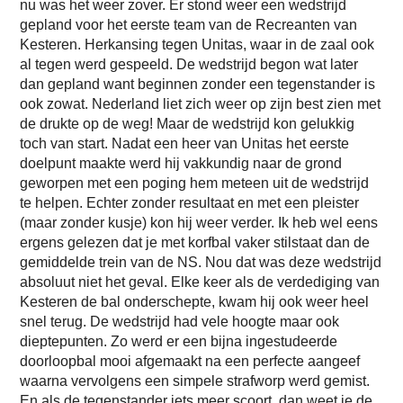
nu was het weer zover. Er stond weer een wedstrijd
gepland voor het eerste team van de Recreanten van
Kesteren. Herkansing tegen Unitas, waar in de zaal ook
al tegen werd gespeeld. De wedstrijd begon wat later
dan gepland want beginnen zonder een tegenstander is
ook zowat. Nederland liet zich weer op zijn best zien met
de drukte op de weg! Maar de wedstrijd kon gelukkig
toch van start. Nadat een heer van Unitas het eerste
doelpunt maakte werd hij vakkundig naar de grond
geworpen met een poging hem meteen uit de wedstrijd
te helpen. Echter zonder resultaat en met een pleister
(maar zonder kusje) kon hij weer verder. Ik heb wel eens
ergens gelezen dat je met korfbal vaker stilstaat dan de
gemiddelde trein van de NS. Nou dat was deze wedstrijd
absoluut niet het geval. Elke keer als de verdediging van
Kesteren de bal onderschepte, kwam hij ook weer heel
snel terug. De wedstrijd had vele hoogte maar ook
dieptepunten. Zo werd er een bijna ingestudeerde
doorloopbal mooi afgemaakt na een perfecte aangeef
waarna vervolgens een simpele strafworp werd gemist.
En als de tegenstander iets meer scoort, dan weet je de