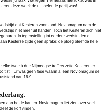
wedstrijd raak. Wat tegen Tiel helaas niet lukte, was in
teren deze week de uitspelende partij was!
 wedstrijd dat Kesteren voorstond. Noviomagum nam de
strijd niet meer uit handen. Toch liet Kesteren zich niet
genaren. In tegenstelling tot eerdere wedstrijden dit
aan Kesterse zijde geen sprake; de ploeg bleef de hele
r elke twee á drie Nijmeegse treffers zette Kesteren er
ooit stil. Er was geen fase waarin alleen Noviomagum de
 ruststand van 16-9.
ederlaag.
enen aan beide kanten. Noviomagum liet zien over veel
leef de korf vinden.