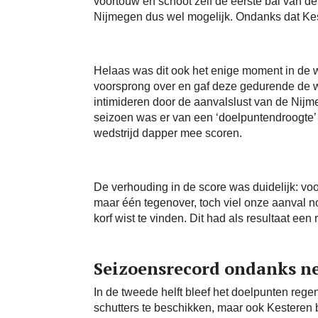
voortouw en schoot zelf de eerste bal van de 
Nijmegen dus wel mogelijk. Ondanks dat Kes
Helaas was dit ook het enige moment in de
voorsprong over en gaf deze gedurende de wed
intimideren door de aanvalslust van de Nijme
seizoen was er van een ‘doelpuntendroogte’ 
wedstrijd dapper mee scoren.
De verhouding in de score was duidelijk: voo
maar één tegenover, toch viel onze aanval n
korf wist te vinden. Dit had als resultaat een
Seizoensrecord ondanks n
In de tweede helft bleef het doelpunten reg
schutters te beschikken, maar ook Kesteren b