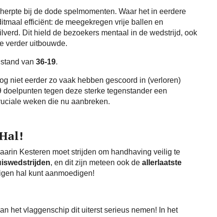
cherpte bij de dode spelmomenten. Waar het in eerdere
tmaal efficiënt: de meegekregen vrije ballen en
verd. Dit hield de bezoekers mentaal in de wedstrijd, ook
e verder uitbouwde.
n stand van
36-19
.
og niet eerder zo vaak hebben gescoord in (verloren)
19 doelpunten tegen deze sterke tegenstander een
cruciale weken die nu aanbreken.
Hal!
arin Kesteren moet strijden om handhaving veilig te
uiswedstrijden
, en dit zijn meteen ook de
allerlaatste
 eigen hal kunt aanmoedigen!
n het vlaggenschip dit uiterst serieus nemen! In het