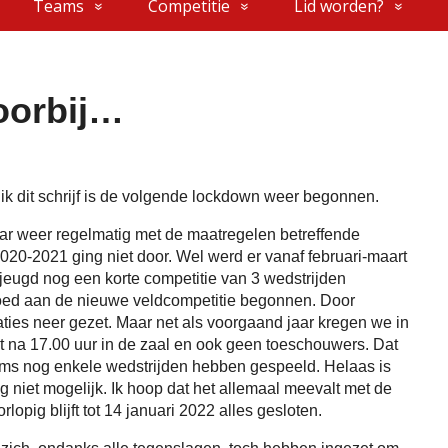
Teams
Competitie
Lid worden?
voorbij…
jl ik dit schrijf is de volgende lockdown weer begonnen.
jaar weer regelmatig met de maatregelen betreffende
20-2021 ging niet door. Wel werd er vanaf februari-maart
e jeugd nog een korte competitie van 3 wedstrijden
oed aan de nieuwe veldcompetitie begonnen. Door
aties neer gezet. Maar net als voorgaand jaar kregen we in
t na 17.00 uur in de zaal en ook geen toeschouwers. Dat
eams nog enkele wedstrijden hebben gespeeld. Helaas is
 niet mogelijk. Ik hoop dat het allemaal meevalt met de
opig blijft tot 14 januari 2022 alles gesloten.