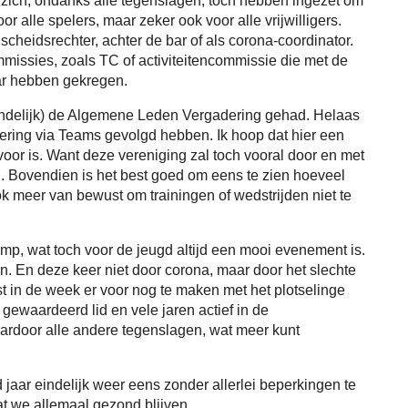
 zich, ondanks alle tegenslagen, toch hebben ingezet om
oor alle spelers, maar zeker ook voor alle vrijwilligers.
scheidsrechter, achter de bar of als corona-coordinator.
issies, zoals TC of activiteitencommissie die met de
ar hebben gekregen.
indelijk) de Algemene Leden Vergadering gehad. Helaas
ring via Teams gevolgd hebben. Ik hoop dat hier een
oor is. Want deze vereniging zal toch vooral door en met
 Bovendien is het best goed om eens te zien hoeveel
ok meer van bewust om trainingen of wedstrijden niet te
p, wat toch voor de jeugd altijd een mooi evenement is.
n. En deze keer niet door corona, maar door het slechte
st in de week er voor nog te maken met het plotselinge
ewaardeerd lid en vele jaren actief in de
ardoor alle andere tegenslagen, wat meer kunt
jaar eindelijk weer eens zonder allerlei beperkingen te
at we allemaal gezond blijven.