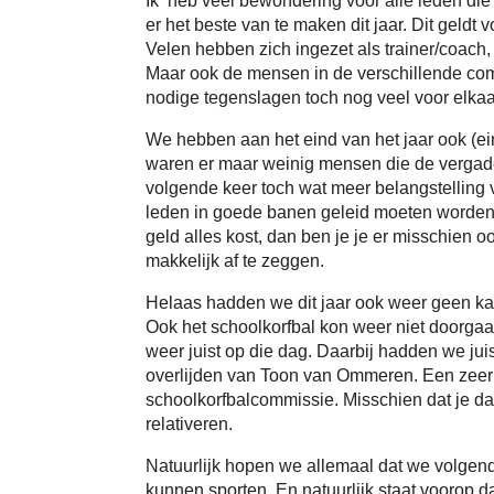
Ik heb veel bewondering voor alle leden die
er het beste van te maken dit jaar. Dit geldt v
Velen hebben zich ingezet als trainer/coach, 
Maar ook de mensen in de verschillende comm
nodige tegenslagen toch nog veel voor elka
We hebben aan het eind van het jaar ook (e
waren er maar weinig mensen die de vergade
volgende keer toch wat meer belangstelling v
leden in goede banen geleid moeten worden.
geld alles kost, dan ben je je er misschien o
makkelijk af te zeggen.
Helaas hadden we dit jaar ook weer geen kam
Ook het schoolkorfbal kon weer niet doorgaa
weer juist op die dag. Daarbij hadden we jui
overlijden van Toon van Ommeren. Een zeer g
schoolkorfbalcommissie. Misschien dat je da
relativeren.
Natuurlijk hopen we allemaal dat we volgend 
kunnen sporten. En natuurlijk staat voorop d