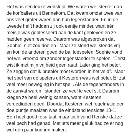
Het was een leuke wedstrijd. We waren wel sterker dan
de korfballers uit Bennekom. Dat kwam omdat twee van
ons veel groter waren dan hun tegenstander En in de
tweede helft hadden zij ook eentje minder, want één
meisje was geblesseerd aan de kant gebleven en ze
hadden geen reserve. Daarom was afgesproken dat
Sophie niet zou doelen . Maar ze stond wel steeds vrij
en kon de anderen goed de bal toespelen. Sophie vond
het wel vreemd om zonder tegenstander te spelen. “Eerst
wist ik met mijn vrijheid geen raad. Later ging het beter.
Ze zeggen dat ik brutaler moet worden in het veld”. Maar
het spel van de spelers uit Kesteren was wel beter. Er zat
veel meer beweging in het spel . Als de tegenstanders in
de aanval waren , stonden ze veel te veel stil. Daarom
kregen ze heel weinig kansen, want Kesteren
verdedigden goed. Doordat Kesteren wel regelmatig een
doelpuntje maakten was de eindstand tenslotte 13-1.
Een heel goed resultaat, maar toch vond Renske dat ze
veel pech had gehad. Met iets meer geluk had ze er nog
wel een paar kunnen maken.