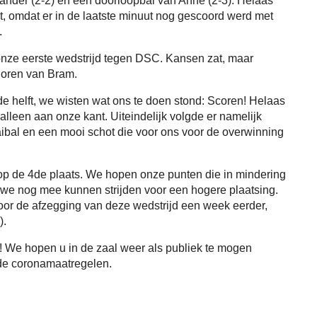
ander (2-2) en een doorloopbal van Anne (2-3). Helaas
t, omdat er in de laatste minuut nog gescoord werd met
.
s onze eerste wedstrijd tegen DSC. Kansen zat, maar
horen van Bram.
helft, we wisten wat ons te doen stond: Scoren! Helaas
lleen aan onze kant. Uiteindelijk volgde er namelijk
bal en een mooi schot die voor ons voor de overwinning
op de 4de plaats. We hopen onze punten die in mindering
 we nog mee kunnen strijden voor een hogere plaatsing.
or de afzegging van deze wedstrijd een week eerder,
).
! We hopen u in de zaal weer als publiek te mogen
de coronamaatregelen.