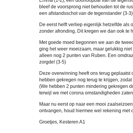
Emma (1-2), een doorloopbal van de tegenst
bleef de voorsprong niet behouden tot de rus
een afstandsschot van de tegenstander (3-3)
De eerst helft verliep eigenlijk hetzelfde al
zonder afronding. Dit kregen we dan ook te 
Met goede moed begonnen we aan de tweede 
ging het weer moeizaam, maar gelukkig niet a
alleen nog 2 punten van Ruben. Een omdraai
zorgde! (3-5)
Deze overwinning heeft ons terug geplaatst 
hebben gekregen nog terug te krijgen, zodat
(We hebben 2 punten mindering gekregen do
terwijl we met corona omstandigheden zaten
Maar nu eerst op naar een mooi zaalseizoen
ontvangen, houd hiermee wel rekening met 
Groetjes, Kesteren A1