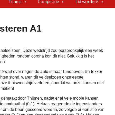
Teams
Competitie
Lid worden?
steren A1
 zaalseizoen. Deze wedstrijd zou oorspronkelijk een week
gheden rondom corona kon dit niet. Gelukkig is het
sen.
 kwart over negen de auto in naar Eindhoven. Brr lekker
hten stond, waren dit veldseizoen onze eerste
e thuiswedstrijd verloren, doordat we onze kansen niet
e maken!
rd gemaakt door Thijmen, nadat er al vele mooie kansen
e omdraaibal (0-1). Helaas reageerde de tegenstanders
 er om de beurt gescoord worden, zo volgde er een stip van